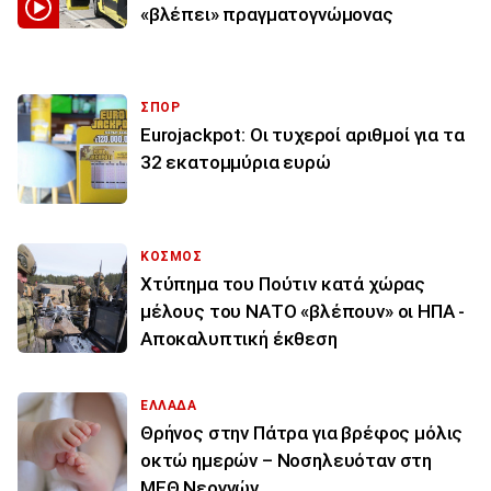
«βλέπει» πραγματογνώμονας
ΣΠΟΡ
Eurojackpot: Οι τυχεροί αριθμοί για τα
32 εκατoμμύρια ευρώ
ΚΟΣΜΟΣ
Χτύπημα του Πούτιν κατά χώρας
μέλους του ΝΑΤΟ «βλέπουν» οι ΗΠΑ -
Αποκαλυπτική έκθεση
ΕΛΛΑΔΑ
Θρήνος στην Πάτρα για βρέφος μόλις
οκτώ ημερών – Νοσηλευόταν στη
ΜΕΘ Νεογνών