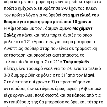
αύρα και με μια τρομερή εμφάνιση, ειδικότερα στο
πρώτο ημίχρονο, επικράτησε
3-0
έχοντας πλέον
τον πρώτο λόγο για να βρεθεί
στα ημιτελικά του
θεσμού για πρώτη φορά μετά από 10 χρόνια
.
Η Λίβερπουλ με τον… δαιμονισμένο
Μοχάμεντ
Σαλάχ
να κάνει και πάλι πάρτι, άνοιξε το σκορ
μόλις στο 12’. «Δράστης», για ακόμα μια φορά ο
Αιγύπτιος σούπερ σταρ που είναι σε τρομακτική
κατάσταση και σκοράρει ακατάπαυστα το
τελευταίο διάστημα. Στο 21’ ο
Τσάμπερλεϊν
πέτυχε ένα τρομερό γκολ για το 2-0 ενώ το τελικό
3-0 διαμορφώθηκε μόλις στο 31’ από τον
Μανέ
.
Στο δεύτερο ημίχρονο η Σίτι προσπάθησε να
αντιδράσει, δεν κατάφερε όμως αφού η Λίβερπουλ
είχε οργανωθεί πολύ σωστά και σε κάποια από τις
αντεπιθέσεις της θα μπορούσε να βρει και τέταρτο