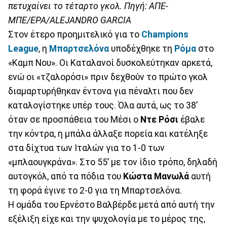
πετυχαίνει το τέταρτο γκολ. Πηγή: ΑΠΕ-
ΜΠΕ/EPA/ALEJANDRO GARCIA
Στον έτερο προημιτελικό για το
Champions
League
, η
Μπαρτσελόνα
υποδέχθηκε τη
Ρόμα
στο
«Καμπ Νου». Οι Καταλανοί δυσκολεύτηκαν αρκετά,
ενώ οι «τζαλορόσι» πριν δεχθούν το πρώτο γκολ
διαμαρτυρήθηκαν έντονα για πέναλτι που δεν
καταλογίστηκε υπέρ τους. Όλα αυτά, ως το 38’
όταν σε προσπάθεια του Μέσι ο
Ντε
Ρόσι
έβαλε
την κόντρα, η μπάλα άλλαξε πορεία και κατέληξε
στα δίχτυα των Ιταλών για το 1-0 των
«μπλαουγκράνα». Στο 55’ με τον ίδιο τρόπο, δηλαδή
αυτογκόλ, από τα πόδια του
Κώστα
Μανωλά
αυτή
τη φορά έγινε το 2-0 για τη Μπαρτσελόνα.
Η ομάδα του Ερνέστο Βαλβέρδε μετά από αυτή την
εξέλιξη είχε και την ψυχολογία με το μέρος της,