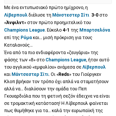
Με ένα εντυπωσιακό πρώτο ημίχρονο, η
Λίβερπουλ
διέλυσε τη
Μάνστεστερ Σίτι
3-0
στο
«
Άνφιλντ
» στον πρώτο προημιτελικό του
Champions League
. Εύκολο
4-1
της
Μπαρτσελόνα
επί της
Ρόμα
και… μισή πρόκριση για τους
Καταλανούς…
Ένα από τα πιο ενδιαφέροντα «ζευγάρια» της
φάσης των «8» στο
Champions League
, ήταν αυτό
του αγγλικού «εμφυλίου» ανάμεσα σε
Λίβερπουλ
και
Μάντσεστερ Σίτι
. Οι «
Reds
» του Γιούργκεν
Κλοπ βρήκαν τον τρόπο όχι απλά να σταματήσουν
αλλά να… διαλύσουν την ομάδα του Πεπ
Γκουαρδιόλα που τη φετινή σεζόν έδειχνε να είναι
σε τρομακτική κατάσταση! Η Λίβερπουλ φαίνεται
πως θυμήθηκε για τα… καλά την ευρωπαϊκή της