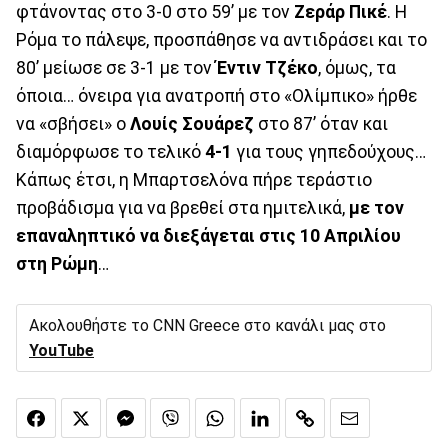
φτάνοντας στο 3-0 στο 59’ με τον
Ζεράρ
Πικέ
. Η
Ρόμα το πάλεψε, προσπάθησε να αντιδράσει και το
80’ μείωσε σε 3-1 με τον
Έντιν
Τζέκο
, όμως, τα
όποια… όνειρα για ανατροπή στο «Ολίμπικο» ήρθε
να «σβήσει» ο
Λουίς
Σουάρεζ
στο 87’ όταν και
διαμόρφωσε το τελικό
4-1
για τους γηπεδούχους…
Κάπως έτσι, η Μπαρτσελόνα πήρε τεράστιο
προβάδισμα για να βρεθεί στα ημιτελικά,
με τον
επαναληπτικό να διεξάγεται στις 10 Απριλίου
στη Ρώμη
…
Ακολουθήστε το CNN Greece στο κανάλι μας στο
YouTube