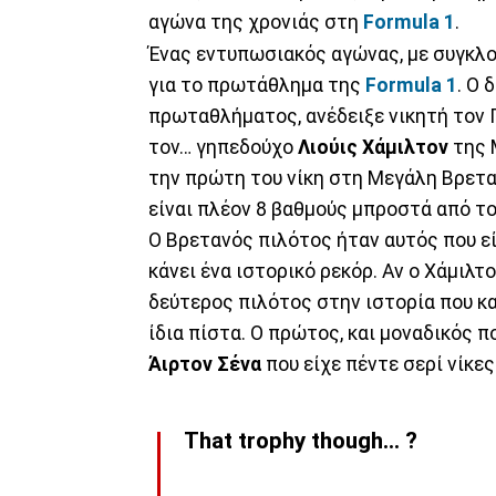
αγώνα της χρονιάς στη
Formula 1
.
Ένας εντυπωσιακός αγώνας, με συγκλον
για το πρωτάθλημα της
Formula 1
. Ο
πρωταθλήματος, ανέδειξε νικητή τον Γ
τον… γηπεδούχο
Λιούις
Χάμιλτον
της 
την πρώτη του νίκη στη Μεγάλη Βρεταν
είναι πλέον 8 βαθμούς μπροστά από το
Ο Βρετανός πιλότος ήταν αυτός που ε
κάνει ένα ιστορικό ρεκόρ. Αν ο Χάμιλτ
δεύτερος πιλότος στην ιστορία που κα
ίδια πίστα. Ο πρώτος, και μοναδικός π
Άιρτον
Σένα
που είχε πέντε σερί νίκε
That trophy though... ?