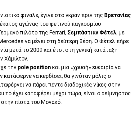
ιστικό φινάλε, έγινε στο γκραν πριν της
Βρετανίας
 δέκατος αγώνας του φετινού παγκοσμίου
ερμανό πιλότο της Ferrari,
Σεμπάστιαν
Φέτελ
, με
Mercedes να μένει στη δεύτερη θέση. Ο Φέτελ πήρε
ία μετά το 2009 και έτσι στη γενική κατάταξη
ν Χάμιλτον.
ίχε την
pole
position
και μια «χρυσή» ευκαιρία να
ον κατάφερνε να κερδίσει, θα γινόταν μόλις ο
ταφέρνει να πάρει πέντε διαδοχικές νίκες στην
ου το έχει καταφέρει μέχρι τώρα, είναι ο αείμνηστος
ς στην πίστα του Μονακό.