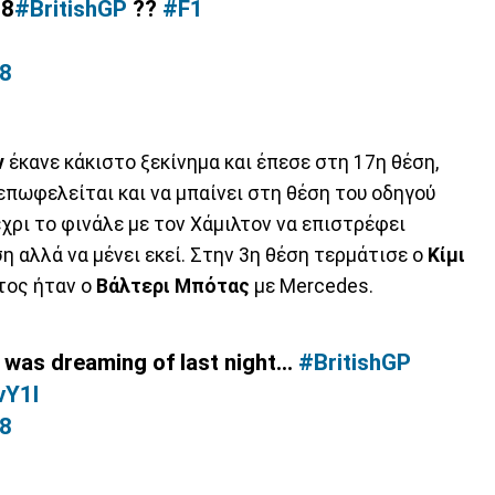
18
#BritishGP
??
#F1
18
ν
έκανε κάκιστο ξεκίνημα και έπεσε στη 17η θέση,
επωφελείται και να μπαίνει στη θέση του οδηγού
χρι το φινάλε με τον Χάμιλτον να επιστρέφει
η αλλά να μένει εκεί. Στην 3η θέση τερμάτισε ο
Κίμι
ρτος ήταν ο
Βάλτερι
Μπότας
με Mercedes.
was dreaming of last night...
#BritishGP
vY1I
18