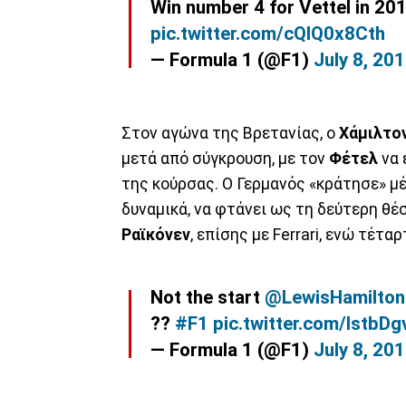
Win number 4 for Vettel in 20
pic.twitter.com/cQIQ0x8Cth
— Formula 1 (@F1)
July 8, 20
Στον αγώνα της Βρετανίας, ο
Χάμιλτο
μετά από σύγκρουση, με τον
Φέτελ
να 
της κούρσας. Ο Γερμανός «κράτησε» μέ
δυναμικά, να φτάνει ως τη δεύτερη θέσ
Ραϊκόνεν
, επίσης με Ferrari, ενώ τέτα
Not the start
@LewisHamilton
??
#F1
pic.twitter.com/IstbDg
— Formula 1 (@F1)
July 8, 20