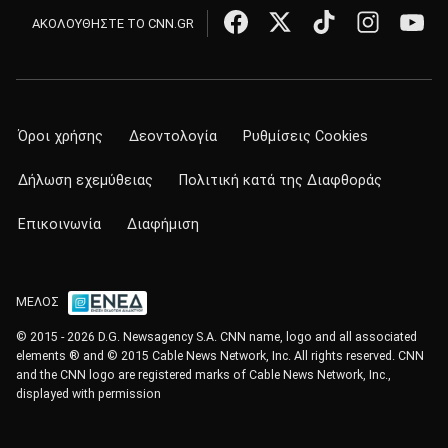
ΑΚΟΛΟΥΘΗΣΤΕ ΤΟ CNN.GR
Όροι χρήσης
Δεοντολογία
Ρυθμίσεις Cookies
Δήλωση εχεμύθειας
Πολιτική κατά της Διαφθοράς
Επικοινωνία
Διαφήμιση
ΜΕΛΟΣ
© 2015 - 2026 D.G. Newsagency S.A. CNN name, logo and all associated
elements ® and © 2015 Cable News Network, Inc. All rights reserved. CNN
and the CNN logo are registered marks of Cable News Network, Inc.,
displayed with permission