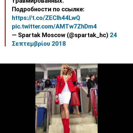
травмированных.
Подробности по ссылке:
https://t.co/ZEClh44LwQ
pic.twitter.com/AMTw7ZhDm4
— Spartak Moscow (@spartak_hc)
24
Σεπτεμβρίου 2018