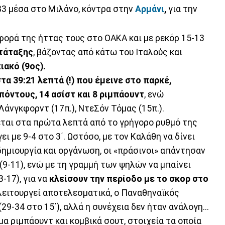
83 μέσα στο Μιλάνο, κόντρα στην
Αρμάνι
,
για την
φορά της ήττας τους στο ΟΑΚΑ και με ρεκόρ 15-13
ατάταξης
, βάζοντας από κάτω του Ιταλούς και
ιακό (9ος).
τα 39:21 λεπτά (!) που έμεινε στο παρκέ,
όντους, 14 ασίστ και 8 ριμπάουντ
, ενώ
άνγκφορντ (17π.), ΝτεΣόν Τόμας (15π.).
εται στα πρώτα λεπτά από το γρήγορο ρυθμό της
ει με 9-4 στο 3΄. Ωστόσο, με τον Καλάθη να δίνει
, δημιουργία και οργάνωση, οι «πράσινοι» απάντησαν
(9-11), ενώ με τη γραμμή των ψηλών να μπαίνει
-17), για να
κλείσουν την περίοδο με το σκορ στο
λειτουργεί αποτελεσματικά, ο Παναθηναϊκός
29-34 στο 15΄), αλλά η συνέχεια δεν ήταν ανάλογη...
μα ριμπάουντ και κομβικά σουτ, στοιχεία τα οποία