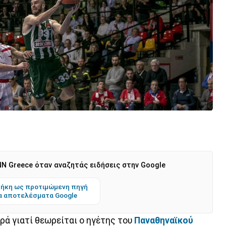
N Greece όταν αναζητάς ειδήσεις στην Google
ήκη ως προτιμώμενη πηγή
α αποτελέσματα Google
ορά γιατί θεωρείται ο ηγέτης του
Παναθηναϊκού