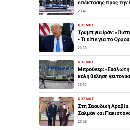
επέκτασης προς την 
23:41
ΚΟΣΜΟΣ
Τραμπ για Ιράν: «Πισ
- Τι είπε για το Ορμού
23:33
ΚΟΣΜΟΣ
Μπρούνερ: «Ευάλωτη η
καλή θέληση γειτονι
23:32
ΚΟΣΜΟΣ
Στη Σαουδική Αραβία 
Σαλμάν και Πακιστα
23:28