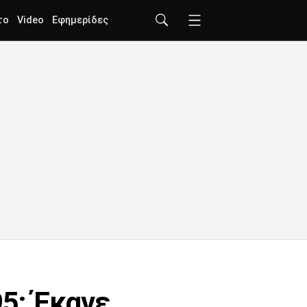
το
Video
Εφημερίδες
5: Έκανε…