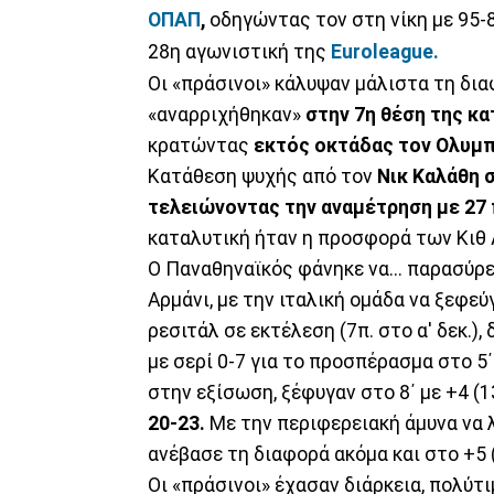
ΟΠΑΠ
,
οδηγώντας τον στη νίκη με 95-
28η αγωνιστική της
Euroleague.
Οι «πράσινοι» κάλυψαν μάλιστα τη δια
«αναρριχήθηκαν»
στην 7η θέση της κ
κρατώντας
εκτός οκτάδας τον Ολυμπ
Κατάθεση ψυχής από τον
Νικ Καλάθη σ
τελειώνοντας την αναμέτρηση με 27 π
καταλυτική ήταν η προσφορά των Κιθ Λ
Ο Παναθηναϊκός φάνηκε να... παρασύρ
Αρμάνι, με την ιταλική ομάδα να ξεφεύγ
ρεσιτάλ σε εκτέλεση (7π. στο α' δεκ.)
με σερί 0-7 για το προσπέρασμα στο 5΄
στην εξίσωση, ξέφυγαν στο 8΄ με +4 (13
20-23.
Με την περιφερειακή άμυνα να 
ανέβασε τη διαφορά ακόμα και στο +5 (
Οι «πράσινοι» έχασαν διάρκεια, πολύτι