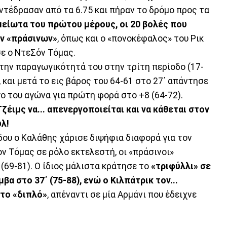
αντέδρασαν από τα 6.75 και πήραν το δρόμο προς τα
μείωτα του πρώτου μέρους, οι 20 βολές που
ων «πράσινων»
, όπως και ο «πονοκέφαλος» του Ρικ
ε ο ΝτεΣόν Τόμας.
ην παραγωγικότητά του στην τρίτη περίοδο (17-
75, και μετά το εις βάρος του 64-61 στο 27΄ απάντησε
ογο του αγώνα για πρώτη φορά στο +8 (64-72).
Τζέιμς να... απενεργοποιείται και να κάθεται στον
υλ!
δου ο Καλάθης χάρισε διψήφια διαφορά για τον
ον Τόμας σε ρόλο εκτελεστή, οι «πράσινοι»
 (69-81). Ο ίδιος μάλιστα κράτησε το
«τριφύλλι» σε
α στο 37΄ (75-88), ενώ ο Κιλπάτρικ τον...
 το «διπλό»
, απέναντι σε μία Αρμάνι που έδειχνε