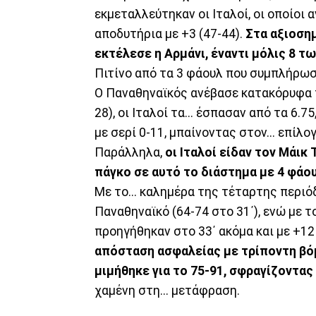
εκμεταλλεύτηκαν οι Ιταλοί, οι οποίοι 
αποδυτήρια με +3 (47-44).
Στα αξιοση
εκτέλεσε η Αρμάνι, έναντι μόλις 8 τ
Πιτίνο από τα 3 φάουλ που συμπλήρωσ
Ο Παναθηναϊκός ανέβασε κατακόρυφα τ
28), οι Ιταλοί τα... έσπασαν από τα 6.
με σερί 0-11, μπαίνοντας στον... επίλ
Παράλληλα,
οι Ιταλοί είδαν τον Μάικ 
πάγκο σε αυτό το διάστημα με 4 φάο
Με το... καλημέρα της τέταρτης περιό
Παναθηναϊκό (64-74 στο 31΄), ενώ με τ
προηγήθηκαν στο 33΄ ακόμα και με +12
απόσταση ασφαλείας με τρίποντη βόμβ
μιμήθηκε για το 75-91, σφραγίζοντας
χαμένη στη... μετάφραση.