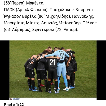
(58΄Περέα), Μακέντα.
ΠΑΟΚ (Αμπελ Φερέιρα): Πασχαλάκης, Βιειρίνια,
Ίνγκασον, Βαρέλα (86΄ Μιχαηλίδης), Γιαννούλης,
Μαουρίσιο, Μίσιτς, Λημνιός, Μπίσεσβαρ, Πέλκας
(63΄ Λάμπρου), Σφιντέρσκι (72΄ Ακπομ).
Photo 1/22