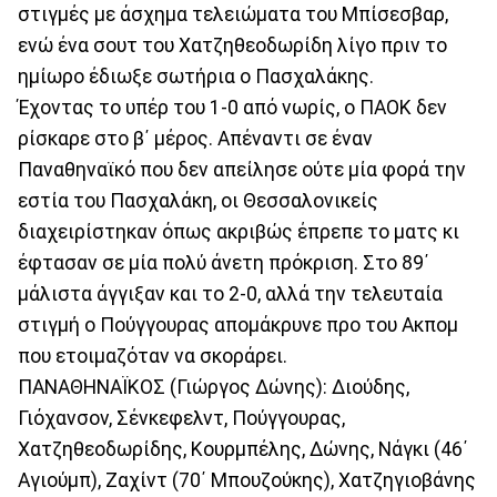
στιγμές με άσχημα τελειώματα του Μπίσεσβαρ,
ενώ ένα σουτ του Χατζηθεοδωρίδη λίγο πριν το
ημίωρο έδιωξε σωτήρια ο Πασχαλάκης.
Έχοντας το υπέρ του 1-0 από νωρίς, ο ΠΑΟΚ δεν
ρίσκαρε στο β΄ μέρος. Απέναντι σε έναν
Παναθηναϊκό που δεν απείλησε ούτε μία φορά την
εστία του Πασχαλάκη, οι Θεσσαλονικείς
διαχειρίστηκαν όπως ακριβώς έπρεπε το ματς κι
έφτασαν σε μία πολύ άνετη πρόκριση. Στο 89΄
μάλιστα άγγιξαν και το 2-0, αλλά την τελευταία
στιγμή ο Πούγγουρας απομάκρυνε προ του Ακπομ
που ετοιμαζόταν να σκοράρει.
ΠΑΝΑΘΗΝΑΪΚΟΣ (Γιώργος Δώνης): Διούδης,
Γιόχανσον, Σένκεφελντ, Πούγγουρας,
Χατζηθεοδωρίδης, Κουρμπέλης, Δώνης, Νάγκι (46΄
Αγιούμπ), Ζαχίντ (70΄ Μπουζούκης), Χατζηγιοβάνης