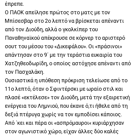
έπρεπε.
Ο ΠΑΟΚ απείλησε πρώτος στο ματς με τον
Μπίσεσβαρ στο 2ο λεπτό να βρίσκεται απέναντι
από τον Διούδη, αλλά ο γκολκίπερ του
Παναθηναϊκού απέκρουσε σε κόρνερ το αριστερό
σουτ του μέσου του «Δικεφάλου». Οι «πράσινοι»
απάντησαν στο 9΄ με την τεράστια ευκαιρία του
Χατζηθεοδωρίδη, ο οποίος αστόχησε απέναντι από
τον Πασχαλάκη.
Ουσιαστικά η υπόθεση πρόκριση τελείωσε από το
11ο λεπτό, όταν ο Σφιντέρσκι με ωραίο στιλ και
πλασέ «εκτέλεσε» τον Διούδη, μετά την εξαιρετική
ενέργεια του Λημνιού, που έκανε ό,τι ήθελε από τη
δεξιά πτέρυγα χωρίς να τον εμποδίσει κάποιος.
Από ΄κει και πέρα οι «ασπρόμαυροι« κυριάρχησαν
στον αγωνιστικό χώρο, είχαν άλλες δύο καλές