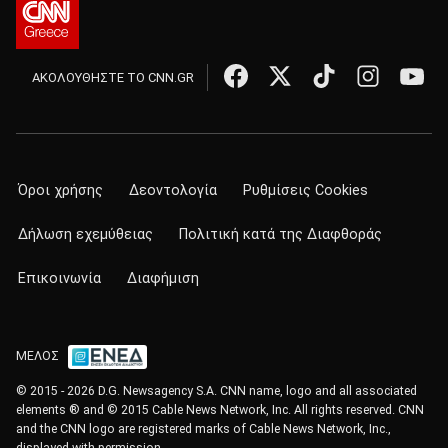
ΑΚΟΛΟΥΘΗΣΤΕ ΤΟ CNN.GR
Όροι χρήσης
Δεοντολογία
Ρυθμίσεις Cookies
Δήλωση εχεμύθειας
Πολιτική κατά της Διαφθοράς
Επικοινωνία
Διαφήμιση
ΜΕΛΟΣ
© 2015 - 2026 D.G. Newsagency S.A. CNN name, logo and all associated
elements ® and © 2015 Cable News Network, Inc. All rights reserved. CNN
and the CNN logo are registered marks of Cable News Network, Inc.,
displayed with permission