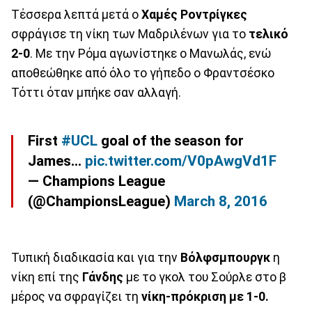
Τέσσερα λεπτά μετά ο
Χαμές Ροντρίγκες
σφράγισε τη νίκη των Μαδριλένων για το
τελικό
2-0
. Με την Ρόμα αγωνίστηκε ο Μανωλάς, ενώ
αποθεώθηκε από όλο το γήπεδο ο Φραντσέσκο
Τόττι όταν μπήκε σαν αλλαγή.
First
#UCL
goal of the season for
James...
pic.twitter.com/V0pAwgVd1F
— Champions League
(@ChampionsLeague)
March 8, 2016
Τυπική διαδικασία και για την
Βόλφσμπουργκ
η
νίκη επί της
Γάνδης
με το γκολ του Σούρλε στο β
μέρος να σφραγίζει τη
νίκη-πρόκριση με 1-0.