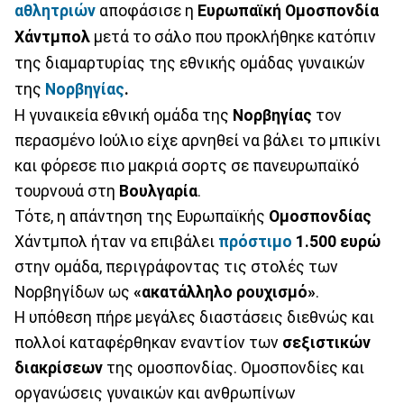
αθλητριών
αποφάσισε η
Ευρωπαϊκή Ομοσπονδία
Χάντμπολ
μετά το σάλο που προκλήθηκε κατόπιν
της διαμαρτυρίας της εθνικής ομάδας γυναικών
της
Νορβηγίας
.
Η γυναικεία εθνική ομάδα της
Νορβηγίας
τον
περασμένο Ιούλιο είχε αρνηθεί να βάλει το μπικίνι
και φόρεσε πιο μακριά σορτς σε πανευρωπαϊκό
τουρνουά στη
Βουλγαρία
.
Τότε, η απάντηση της Ευρωπαϊκής
Ομοσπονδίας
Χάντμπολ ήταν να επιβάλει
πρόστιμο
1.500 ευρώ
στην ομάδα, περιγράφοντας τις στολές των
Νορβηγίδων ως
«ακατάλληλο ρουχισμό»
.
Η υπόθεση πήρε μεγάλες διαστάσεις διεθνώς και
πολλοί καταφέρθηκαν εναντίον των
σεξιστικών
διακρίσεων
της ομοσπονδίας. Ομοσπονδίες και
οργανώσεις γυναικών και ανθρωπίνων