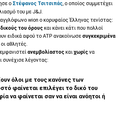
ησε ο
Στέφανος Τσιτσιπάς
, ο οποίος συμμετέχει
λιασμό του με J&J.
 αγγλόφωνο wion ο κορυφαίος Έλληνας τενίστας:
ς
δικούς του όρους
και κάνει κάτι που πολλοί
νουν ειδικά αφού το ATP ανακοίνωσε
συγκεκριμένα
οι αθλητές.
 εμφανιστεί
ανεμβολίαστος
και
χωρίς
να
αι συνέχισε λέγοντας:
ουν όλοι με τους κανόνες των
στό
φαίνεται επιλέγει το
δικό του
φία
να φαίνεται σαν να είναι
ανόητοι
ή