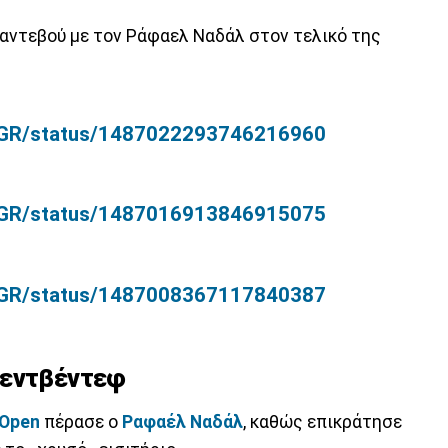
αντεβού με τον Ράφαελ Ναδάλ στον τελικό της
ortGR/status/1487022293746216960
ortGR/status/1487016913846915075
ortGR/status/1487008367117840387
Μεντβέντεφ
 Open
πέρασε ο
Ραφαέλ Ναδάλ
, καθώς επικράτησε