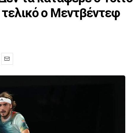
ν τελικό ο Μεντβέντεφ