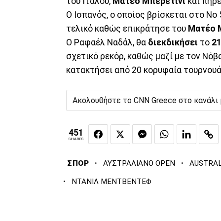
του Ιταλού,
Ματέο Μπερετίνι
και πήρε
Ο Ισπανός, ο οποίος βρίσκεται στο Νο
τελικό καθώς επικράτησε του
Ματέο 
Ο Ραφαέλ Ναδάλ, θα
διεκδικήσει
το
21
σχετικό ρεκόρ, καθώς μαζί με τον Νόβ
κατακτήσει από 20 κορυφαία τουρνουά
Ακολουθήστε το CNN Greece στο κανάλι
451
SHARES
·
·
ΣΠΟΡ
ΑΥΣΤΡΑΛΙΑΝΟ OPEN
AUSTRAL
·
ΝΤΑΝΙΛ ΜΕΝΤΒΕΝΤΕΦ