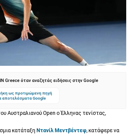
N Greece όταν αναζητάς ειδήσεις στην Google
ήκη ως προτιμώμενη πηγή
α αποτελέσματα Google
του Αυστραλιανού Open ο Έλληνας τενίστας,
όσμια κατάταξη
Ντανίλ Μεντβέντεφ
, κατάφερε να