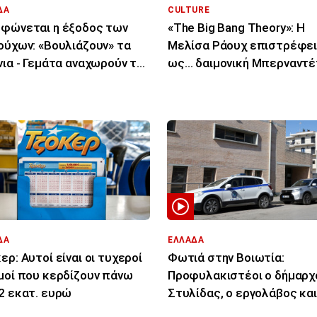
ΔΑ
CULTURE
φώνεται η έξοδος των
«The Big Bang Theory»: Η
ούχων: «Βουλιάζουν» τα
Μελίσα Ράουχ επιστρέφε
νια - Γεμάτα αναχωρούν τα
ως… δαιμονική Μπερναντέ
Λ
ΔΑ
ΕΛΛΑΔΑ
ερ: Αυτοί είναι οι τυχεροί
Φωτιά στην Βοιωτία:
μοί που κερδίζουν πάνω
Προφυλακιστέοι ο δήμαρχ
2 εκατ. ευρώ
Στυλίδας, ο εργολάβος και
ιδιοκτήτης εταιρείας