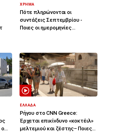
ΧΡΗΜΑ
Πότε πληρώνονται οι
ι
συντάξεις Σεπτεμβρίου -
τ
Ποιες οι ημερομηνίες
καταβολής
ΕΛΛΑΔΑ
Ρήγου στο CNN Greece:
ος
Έρχεται επικίνδυνο «κοκτέιλ»
 ο
μελτεμιού και ζέστης– Ποιες
περιοχές θα επηρεάσει