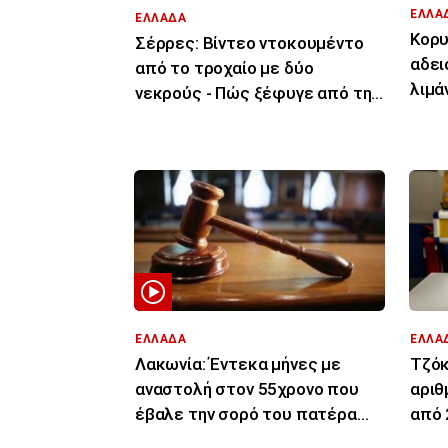
ΕΛΛΑ
ΕΛΛΑΔΑ
Κορυ
Σέρρες: Βίντεο ντοκουμέντο
αδει
από το τροχαίο με δύο
λιμά
νεκρούς - Πώς ξέφυγε από την
ΚΤΕ
πορεία του το ΙΧ
ΕΛΛΑΔΑ
ΕΛΛΑ
Λακωνία: Έντεκα μήνες με
Τζόκ
αναστολή στον 55χρονο που
αριθ
έβαλε την σορό του πατέρα
από 
του σε καταψύκτη