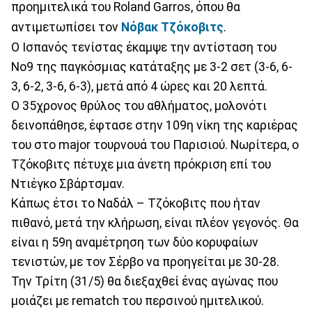
προημιτελικά του Roland Garros, όπου θα
αντιμετωπίσει τον
Νόβακ Τζόκοβιτς
.
Ο Ισπανός τενίστας έκαμψε την αντίσταση του
Νο9 της παγκόσμιας κατάταξης με 3-2 σετ (3-6, 6-
3, 6-2, 3-6, 6-3), μετά από 4 ώρες και 20 λεπτά.
Ο 35χρονος θρύλος του αθλήματος, μολονότι
δεινοπάθησε, έφτασε στην 109η νίκη της καριέρας
του στο major τουρνουά του Παρισιού. Νωρίτερα, ο
Τζόκοβιτς πέτυχε μια άνετη πρόκριση επί του
Ντιέγκο Σβάρτσμαν.
Κάπως έτσι το Ναδάλ – Τζόκοβιτς που ήταν
πιθανό, μετά την κλήρωση, είναι πλέον γεγονός. Θα
είναι η 59η αναμέτρηση των δύο κορυφαίων
τενιστών, με τον Σέρβο να προηγείται με 30-28.
Την Τρίτη (31/5) θα διεξαχθεί ένας αγώνας που
μοιάζει με rematch του περσινού ημιτελικού.