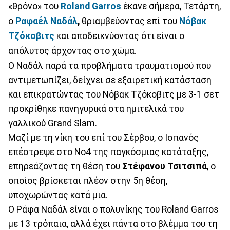
«θρόνο» του
Roland Garros
έκανε σήμερα, Τετάρτη,
ο
Ραφαέλ Ναδάλ
,
θριαμβεύοντας επί του
Νόβακ
Τζόκοβιτς
και αποδεικνύοντας ότι είναι ο
απόλυτος άρχοντας στο χώμα.
Ο Ναδάλ παρά τα προβλήματα τραυματισμού που
αντιμετωπίζει, δείχνει σε εξαιρετική κατάσταση
και επικρατώντας του Νόβακ Τζόκοβιτς με 3-1 σετ
προκρίθηκε πανηγυρικά στα ημιτελικά του
γαλλικού Grand Slam.
Μαζί με τη νίκη του επί του Σέρβου, ο Ισπανός
επέστρεψε στο Νο4 της παγκόσμιας κατάταξης,
επηρεάζοντας τη θέση του
Στέφανου Τσιτσιπά
, ο
οποίος βρίσκεται πλέον στην 5η θέση,
υποχωρώντας κατά μια.
Ο Ράφα Ναδάλ είναι ο πολυνίκης του Roland Garros
με 13 τρόπαια, αλλά έχει πάντα στο βλέμμα του τη