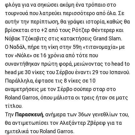
φλόγα για να σηκώσει ακόμη ένα τρόπαιο στο
τουρνουά που λατρεύει περισσότερο από όλα. Σε
αυτήν την περίπτωση, θα γράψει ιστορία, καθώς θα
βρίσκεται στο +2 από τους Ρότζερ Φέντερερ και
Νόβακ Τζόκοβιτς στις κατακτήσεις Grand Slam.
Ο Ναδάλ, πήρε τη νίκη στην 59η «τιτανομαχία» με
τον «Νόλε» σε 16 χρόνια από τότε που
συναντήθηκαν πρώτη φορά, μειώνοντας το head to
head με 30 νίκες του Σέρβου έναντι 29 του Ισπανού.
Παράλληλα, έφτασε τις 8 νίκες σε 10
αναμετρήσεις με τον Σέρβο σούπερ σταρ στο
Roland Garros, όπου μάλιστα οι τρεις ήταν σε ματς
τίτλου.
Την
Παρασκευή
, ανήμερα των 36ων γενεθλίων του,
θα αντιμετωπίσει τον Αλεξάντερ Ζβέρεφ για τα
ημιτελικά του Roland Garros.