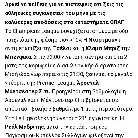
Αρκεί να παίξεις για να πιστέψεις ότι ζεις τις
αθλητικές συγκινήσεις του μήνα με τις
καλύτερες αποδόσεις στα καταστήματα ΟΠΑΠ
Το Champions League συνεχίζεται σήμερα με δύο
παιχνίδια της φάσης των «16». Η
Ντόρτμουντ
αντιμετωπίζει την
Τσέλσι
και η
Κλαμπ Μπριζ
την
Μπενφίκα.
Στις 22:00 γίνεται η σέντρα και στα 2
ματς της κορυφαίας διασυλλογικής διοργάνωσης.
Μισή ώρα νωρίτερα, στις 21:30, ξεκινάει το μεγάλο
ντέρμπι της Premier League
Άρσεναλ-
Μάντσεστερ Σίτι.
Προηγείται στη βαθμολογία η
Άρσεναλ και η Μάντσεστερ Σίτι βρίσκεται σε
απόσταση βολής 3 βαθμών, με 1 ματς περισσότερο.
η
Στη La Liga ολοκληρώνεται η 21
αγωνιστική. Η
Ρεάλ Μαδρίτης
, μετά την κατάκτηση του
Παγκοσμίου Κυπέλλου Συλλόγων, φιλοξενεί την