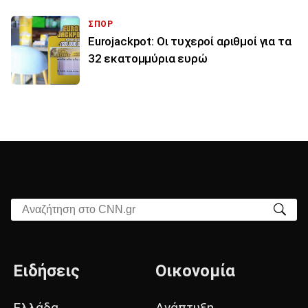
ΣΠΟΡ
Eurojackpot: Οι τυχεροί αριθμοί για τα
32 εκατoμμύρια ευρώ
Αναζήτηση στο CNN.gr
Ειδήσεις
Οικονομία
Ελλάδα
Ανάπτυξη