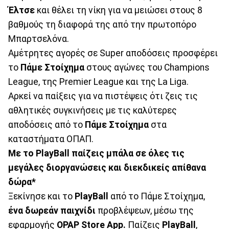
Έλτσε
και θέλει τη νίκη για να μειώσει στους 8
βαθμούς τη διαφορά της από την πρωτοπόρο
Μπαρτσελόνα.
Αμέτρητες αγορές σε Super αποδόσεις προσφέρει
το
Πάμε Στοίχημα
στους αγώνες του Champions
League, της Premier League και της La Liga.
Αρκεί να παίξεις για να πιστέψεις ότι ζεις τις
αθλητικές συγκινήσεις με τις καλύτερες
αποδόσεις από το
Πάμε Στοίχημα
στα
καταστήματα ΟΠΑΠ.
Με το PlayBall παίζεις μπάλα σε όλες τις
μεγάλες διοργανώσεις και διεκδικείς απίθανα
δώρα*
Ξεκίνησε και το
PlayBall
από το Πάμε Στοίχημα,
ένα
δωρεάν παιχνίδι
προβλέψεων, μέσω της
εφαρμογής
Ο
PAP
Store A
pp
.
Παίζεις
PlayBall
,