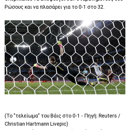
Ρώσους και να πλασάρει για το 0-1 στο 32.
(Το "τελείωμα" του Βάις στο 0-1 - Πηγή: Reuters /
Christian Hartmann Livepic)