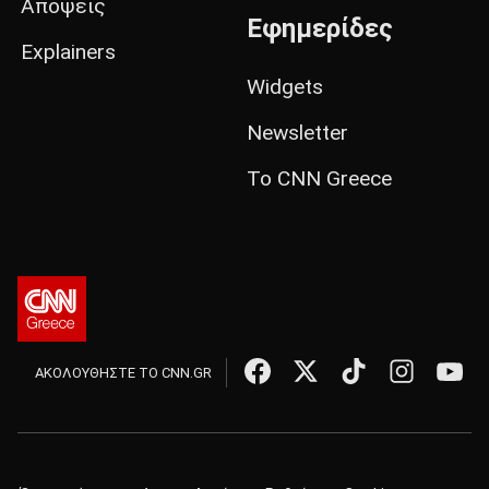
Απόψεις
Εφημερίδες
Explainers
Widgets
Newsletter
Το CNN Greece
ΑΚΟΛΟΥΘΗΣΤΕ ΤΟ CNN.GR