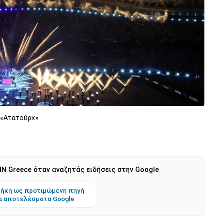
 «Ατατούρκ»
N Greece όταν αναζητάς ειδήσεις στην Google
ήκη ως προτιμώμενη πηγή
α αποτελέσματα Google