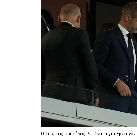
Ο Τούρκος πρόεδρος Ρετζέπ Ταγίπ Ερντογάν 