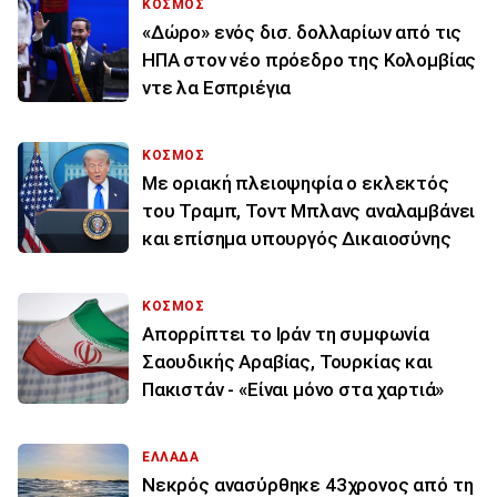
ΚΟΣΜΟΣ
«Δώρο» ενός δισ. δολλαρίων από τις
ΗΠΑ στον νέο πρόεδρο της Κολομβίας
ντε λα Εσπριέγια
ΚΟΣΜΟΣ
Με οριακή πλειοψηφία ο εκλεκτός
του Τραμπ, Τοντ Μπλανς αναλαμβάνει
και επίσημα υπουργός Δικαιοσύνης
ΚΟΣΜΟΣ
Απορρίπτει το Ιράν τη συμφωνία
Σαουδικής Αραβίας, Τουρκίας και
Πακιστάν - «Είναι μόνο στα χαρτιά»
ΕΛΛΑΔΑ
Νεκρός ανασύρθηκε 43χρονος από τη