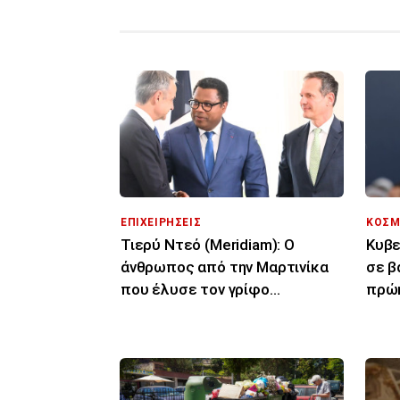
ΕΠΙΧΕΙΡΗΣΕΙΣ
ΚΟΣΜ
Τιερύ Ντεό (Meridiam): Ο
Κυβε
άνθρωπος από την Μαρτινίκα
σε β
που έλυσε τον γρίφο
πρώ
διασύνδεσης Ελλάδας -
Γκαμ
Κύπρου