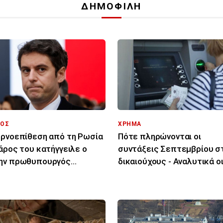
ΔΗΜΟΦΙΛΗ
ΟΣ
ΧΡΗΜΑ
ρνοεπίθεση από τη Ρωσία
Πότε πληρώνονται οι
άρος του κατήγγειλε ο
συντάξεις Σεπτεμβρίου σ
ην πρωθυπουργός
δικαιούχους - Αναλυτικά ο
πριέλ Ατάλ
ημερομηνίες