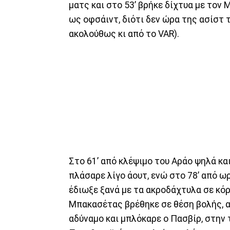
ματς και στο 53’ βρήκε δίχτυα με τον 
ως οφσάιντ, διότι δεν ώρα της ασίστ
ακολούθως κι από το VAR).
Στο 61’ από κλέψιμο του Αράο ψηλά κ
πλάσαρε λίγο άουτ, ενώ στο 78’ από ω
έδιωξε ξανά με τα ακροδάχτυλα σε κό
Μπακασέτας βρέθηκε σε θέση βολής, α
αδύναμο και μπλόκαρε ο Πασβίρ, στην 