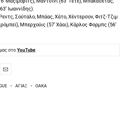
76’ Μαξίμοβιτς), Μαντσίνι (63’ Τετέ), Μπακασέτας,
63’ Ιωαννίδης).
Ρεντς, Σούταλο, Μπάας, Χάτο, Χέντερσον, Φιτζ-Τζιμ
πρόμπεϊ), Μπερχούις (57’ Χάαι), Κάρλος Φορμπς (56’
 μας στο
YouTube
·
·
GUE
ΑΓΙΑΞ
ΟΑΚΑ