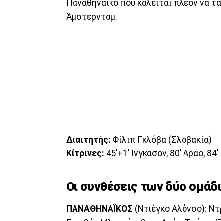
Παναθηναϊκό που καλείται πλέον να τα 
Άμστερνταμ.
Διαιτητής:
Φίλιπ Γκλόβα (Σλοβακία)
Κίτρινες:
45’+1’ Ίνγκασον, 80’ Αράο, 84
Οι συνθέσεις των δύο ομάδ
ΠΑΝΑΘΗΝΑΪΚΟΣ
(Ντιέγκο Αλόνσο): Ντ