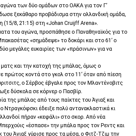
 αγώνα των δύο ομάδων στο ΟΑΚΑ για τον Γ’
έδωσε ξεκάθαρο προβάδισμα στην ολλανδική ομάδα,
(15/8, 21:15) στη «Johan Cruijff Arena».
ματα του αγώνα, προσπάθησε ο Παναθηναϊκός για το
Μπακασέτας «σημάδεψε» το δοκάρι και στο 61’ ο
δύο μεγάλες ευκαιρίες των «πράσινων» για να
υ ματς και την κατοχή της μπάλας, όμως ο
ε πρώτος κοντά στο γκολ στο 11’ όταν από πίεση
ύριτσιτς, ο Σέρβος έβγαλε προς τον Μλαντένοβιτς
ιωξε δύσκολα σε κόρνερ ο Πασβίρ.
ία της μπάλας από τους παίκτες του Άγιαξ και
 ο Ντραγκόφσκι έδειξε πολύ αντανακλαστικά κι
Ολλανδοί πήραν «κεφάλι» στο σκορ. Από νέα
Μπερχούις «έσπασε» την μπάλα προς τον Ρεντς και
 του Άγιαξ γύρισε προς τα μέσα, ο Φιτζ-Τζιμ την