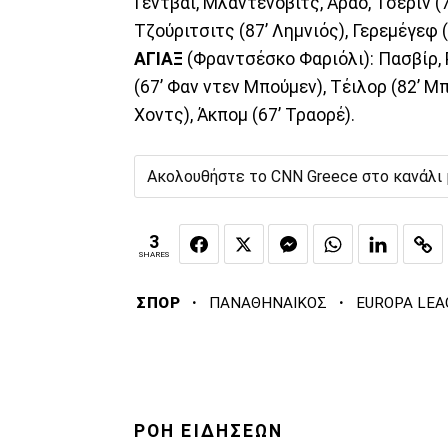
Γεντβάι, Μλαντένοβιτς, Αράο, Τσέριν (
Τζούριτσιτς (87’ Λημνιός), Γερεμέγεφ (
ΑΓΙΑΞ
(Φραντσέσκο Φαριόλι): Πασβίρ, 
(67’ Φαν ντεν Μπούμεν), Τέιλορ (82’ Μ
Χοντς), Άκπομ (67’ Τραορέ).
Ακολουθήστε το CNN Greece στο κανάλι
3
SHARES
·
·
ΣΠΟΡ
ΠΑΝΑΘΗΝΑΙΚΟΣ
EUROPA LEA
ΡΟΗ ΕΙΔΗΣΕΩΝ