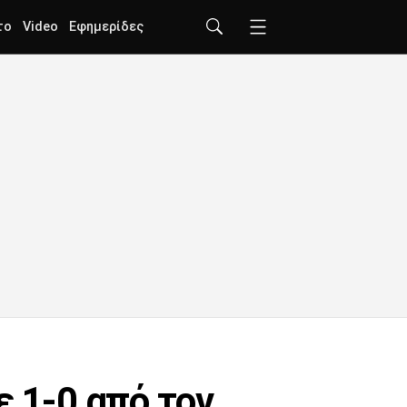
το
Video
Εφημερίδες
ε 1-0 από τον