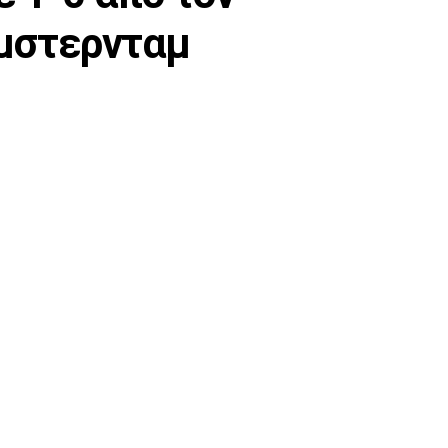
Άμστερνταμ