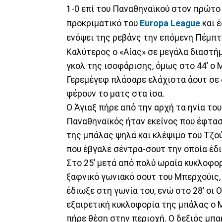
1-0 επί του Παναθηναϊκού στον πρώτο
προκριματικό του
Europa League
και 
ενόψει της ρεβάνς την επόμενη Πέμπτη 
Καλύτερος ο «Αίας» σε μεγάλα διαστή
γκολ της ισοφάρισης, όμως στο 44’ ο 
Γερεμέγεφ πλάσαρε ελάχιστα άουτ σε 
φέρουν το ματς στα ίσα.
Ο Άγιαξ πήρε από την αρχή τα ηνία το
Παναθηναϊκός ήταν εκείνος που έφτασ
της μπάλας ψηλά και κλέψιμο του Τζο
που έβγαλε σέντρα-σουτ την οποία έδ
Στο 25’ μετά από πολύ ωραία κυκλοφορ
ξαφνικό γωνιακό σουτ του Μπερχούις,
έδιωξε στη γωνία του, ενώ στο 28’ οι 
εξαιρετική κυκλοφορία της μπάλας ο 
πήρε θέση στην περιοχή. Ο δεξιός μπακ