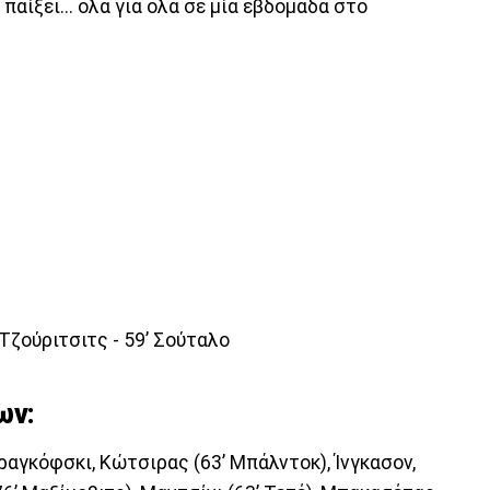
παίξει... όλα για όλα σε μία εβδομάδα στο
’ Τζούριτσιτς - 59’ Σούταλο
ων:
ραγκόφσκι, Κώτσιρας (63’ Μπάλντοκ), Ίνγκασον,