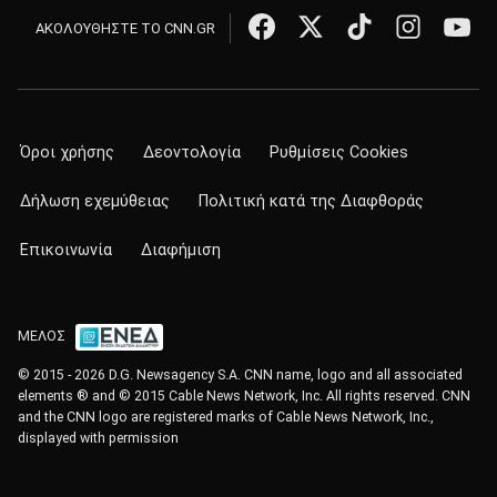
ΑΚΟΛΟΥΘΗΣΤΕ ΤΟ CNN.GR
Όροι χρήσης
Δεοντολογία
Ρυθμίσεις Cookies
Δήλωση εχεμύθειας
Πολιτική κατά της Διαφθοράς
Επικοινωνία
Διαφήμιση
ΜΕΛΟΣ
© 2015 - 2026 D.G. Newsagency S.A. CNN name, logo and all associated
elements ® and © 2015 Cable News Network, Inc. All rights reserved. CNN
and the CNN logo are registered marks of Cable News Network, Inc.,
displayed with permission