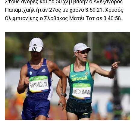
Στους άνδρες και τα 50 χλμ βάδην ο Αλέξανδρος
Παπαμιχαήλ ήταν 27ος με χρόνο 3:59:21. Χρυσός
Ολυμπιονίκης ο Σλοβάκος Ματέι Τοτ σε 3:40:58.