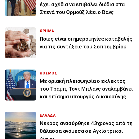
έχει σχέδια να επιβάλει διόδια στα
Στενά του Ορμούζ λέει ο Βανς
ΧΡΗΜΑ
Ποιες είναι οι ημερομηνίες καταβολής
για τις συντάξεις του Σεπτεμβρίου
ΚΟΣΜΟΣ
Με οριακή πλειοψηφία ο εκλεκτός
του Τραμπ, Τοντ Μπλανς αναλαμβάνει
και επίσημα υπουργός Δικαιοσύνης
ΕΛΛΑΔΑ
Νεκρός ανασύρθηκε 43χρονος από τη
θάλασσα ανάμεσα σε Αγκίστρι και
Αίγινα