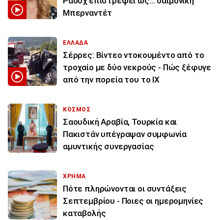
Ράουχ επιστρέφει ως… δαιμονική
Μπερναντέτ
ΕΛΛΑΔΑ
Σέρρες: Βίντεο ντοκουμέντο από το
τροχαίο με δύο νεκρούς - Πώς ξέφυγε
από την πορεία του το ΙΧ
ΚΟΣΜΟΣ
Σαουδική Αραβία, Τουρκία και
Πακιστάν υπέγραψαν συμφωνία
αμυντικής συνεργασίας
ΧΡΗΜΑ
Πότε πληρώνονται οι συντάξεις
Σεπτεμβρίου - Ποιες οι ημερομηνίες
καταβολής