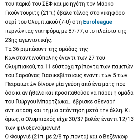
του παρκέ του ΣΕΦ και με ηγέτη τον Μάρκο
Γκούντουριτς (21π.) έβαλε τέλος στο νικηφόρο
σερί του Ολυμπιακού (7-0) στη
Euroleague
περνώντας νικηφόρα, με 87-77, στο πλαίσιο της
23ης αγωνιστικής.
Τα 36 ριμπάουντ της ομάδας της
Κωνσταντινούπολης έναντι των 27 του
Ολυμπιακού, τα 11 εύστοχα τρίποντα των παικτών
του Σαρούνας Γιασικεβίτσιους έναντι των 5 των
Πειραιωτών δίνουν μία γεύση από ένα ματς που
όσο κι αν ήθελε και προσπαθούσε να πάρει η ομάδα
του Γιώργου Μπαρτζώκα... έβρισκε σθεναρή
αντίσταση και τη μία απάντηση μετά την άλλη. Κι
όμως, ο Ολυμπιακός είχε 30/37 βολές έναντι 12/13
των φιλοξενούμενων!
Ο Φουρνιέ (21π. με 2/8 τρίποντα) και ο Βεζένκοφ