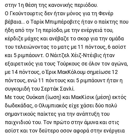
στην 1η θέση της κανονικής περιόδου.
Ο Γκούντουρτις δεν ήταν μόνος για τη Φενέρ
βέβαια... ο Ταρίκ Μπιμπέροβιτς ήταν ο παίκτης που
ήδη από την 1η περίοδο, με την ενέργειά του,
κέρδιζε μάχες και ανέβαζε το σκορ για την ομάδα
του τελειώνοντας το ματς με 11 πόντους, 6 ασίστ
και 5 ριμπάουντ. Ο Νάιτζελ Χέιζ-Ντέιβις ήταν
εξαιρετικός για τους Τούρκους σε όλον τον αγώνα,
με 14 πόντους, ο Έρικ ΜακΚόλουμ σημείωσε 12
πόντους, ενώ 11 πόντους και 5 ριμπάουντ ήταν η
συγκομιδή του Σερτάκ Σανλί.
Με τους Ουόκαπ (ίωση) και ΜακΚίσικ (μέση) εκτός
δωδεκάδας, ο Ολυμπιακός είχε χάσει δύο πολύ
σημαντικούς παίκτες για την ανάπτυξη του
παιχνιδιού του. Τον πρώτο στην άμυνα και στις
ασίστ και τον δεύτερο οσον αφορά στην ενέργεια