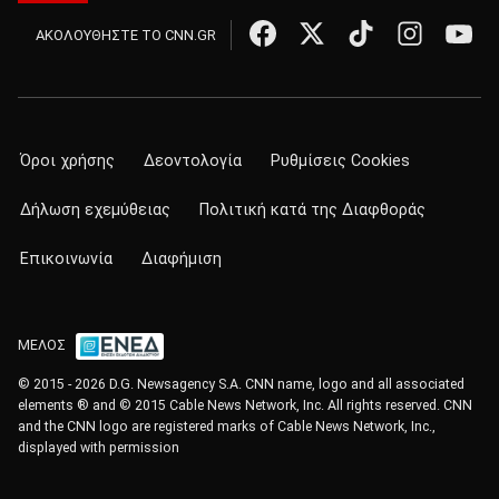
ΑΚΟΛΟΥΘΗΣΤΕ ΤΟ CNN.GR
Όροι χρήσης
Δεοντολογία
Ρυθμίσεις Cookies
Δήλωση εχεμύθειας
Πολιτική κατά της Διαφθοράς
Επικοινωνία
Διαφήμιση
ΜΕΛΟΣ
© 2015 - 2026 D.G. Newsagency S.A. CNN name, logo and all associated
elements ® and © 2015 Cable News Network, Inc. All rights reserved. CNN
and the CNN logo are registered marks of Cable News Network, Inc.,
displayed with permission