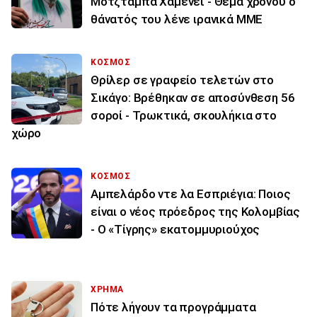
Μοτζτάμπα Χαμενεΐ - Θέμα χρόνου ο
θάνατός του λένε ιρανικά ΜΜΕ
ΚΟΣΜΟΣ
Θρίλερ σε γραφείο τελετών στο
Σικάγο: Βρέθηκαν σε αποσύνθεση 56
σοροί - Τρωκτικά, σκουλήκια στο
χώρο
ΚΟΣΜΟΣ
Αμπελάρδο ντε λα Εσπριέγια: Ποιος
είναι ο νέος πρόεδρος της Κολομβίας
- Ο «Τίγρης» εκατομμυριούχος
ΧΡΗΜΑ
Πότε λήγουν τα προγράμματα