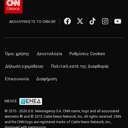
ΑΚΟΛΟΥΘΗΣΤΕ ΤΟ CNN.GR
Όροι χρήσης
Δεοντολογία
Ρυθμίσεις Cookies
Δήλωση εχεμύθειας
Πολιτική κατά της Διαφθοράς
Επικοινωνία
Διαφήμιση
ΜΕΛΟΣ
© 2015 - 2026 D.G. Newsagency S.A. CNN name, logo and all associated
elements ® and © 2015 Cable News Network, Inc. All rights reserved. CNN
and the CNN logo are registered marks of Cable News Network, Inc.,
displayed with permission