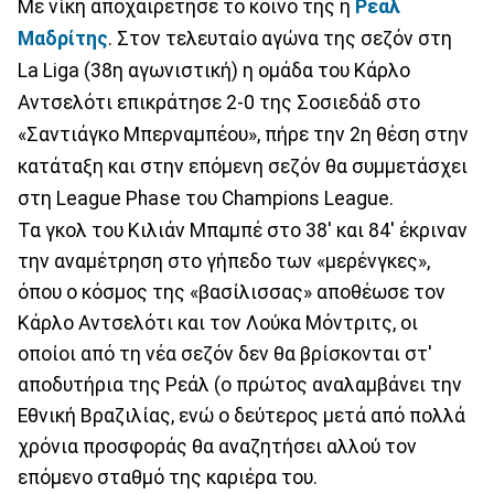
Με νίκη αποχαιρέτησε το κοινό της η
Ρεάλ
Μαδρίτης
. Στον τελευταίο αγώνα της σεζόν στη
La Liga (38η αγωνιστική) η ομάδα του Κάρλο
Αντσελότι επικράτησε 2-0 της Σοσιεδάδ στο
«Σαντιάγκο Μπερναμπέου», πήρε την 2η θέση στην
κατάταξη και στην επόμενη σεζόν θα συμμετάσχει
στη League Phase του Champions League.
Τα γκολ του Κιλιάν Μπαμπέ στο 38' και 84' έκριναν
την αναμέτρηση στο γήπεδο των «μερένγκες»,
όπου ο κόσμος της «βασίλισσας» αποθέωσε τον
Κάρλο Αντσελότι και τον Λούκα Μόντριτς, οι
οποίοι από τη νέα σεζόν δεν θα βρίσκονται στ'
αποδυτήρια της Ρεάλ (ο πρώτος αναλαμβάνει την
Εθνική Βραζιλίας, ενώ ο δεύτερος μετά από πολλά
χρόνια προσφοράς θα αναζητήσει αλλού τον
επόμενο σταθμό της καριέρα του.