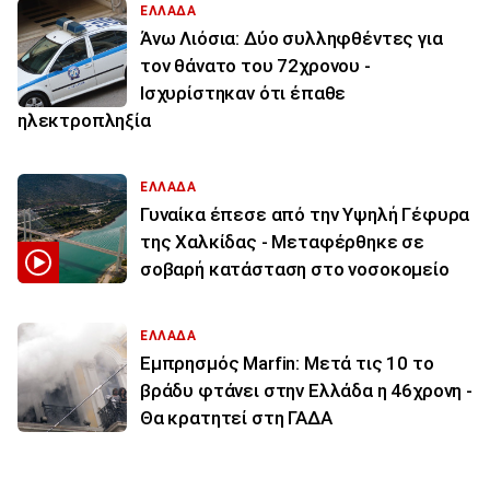
ΕΛΛΑΔΑ
Άνω Λιόσια: Δύο συλληφθέντες για
τον θάνατο του 72χρονου -
Ισχυρίστηκαν ότι έπαθε
ηλεκτροπληξία
ΕΛΛΑΔΑ
Γυναίκα έπεσε από την Υψηλή Γέφυρα
της Χαλκίδας - Μεταφέρθηκε σε
σοβαρή κατάσταση στο νοσοκομείο
ΕΛΛΑΔΑ
Εμπρησμός Marfin: Μετά τις 10 το
βράδυ φτάνει στην Ελλάδα η 46χρονη -
Θα κρατητεί στη ΓΑΔΑ