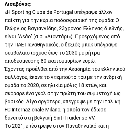
Λισαβόνας:
«Η Sporting Clube de Portugal υπέγραψε άλλον
παίκτη για την κύρια ποδοσφαιρική της ομάδα: Ο
Γεώργιος Βαγιαννίδης, 23χρονος Έλληνας διεθνής,
είναι "Λεάο" (σ.σ. «Λιοντάρι»). Προερχόμενος από
την ΠΑΕ Παναθηναϊκός, ο δεξιός μπακ υπέγραψε
συμβόλαιο ισχύος έως το 2030 με ρήτρα
αποδέσμευσης 80 εκατομμυρίων ευρώ.
Έχοντας προέλθει από την Ακαδημία του ελληνικού
συλλόγου, έκανε το ντεμπούτο του με την ανδρική
ομάδα το 2020, σε ηλικία μόλις 18 ετών, και
σκόραρε ένα γκολ στην πρώτη του συμμετοχή ως
βασικός. Λίγο αργότερα, υπέγραψε με την ιταλική
FC Internazionale Milano, η οποία τον έδωσε
δανεικό στη βελγική Sint-Truidense VV.
Το 2021, επέστρεψε στον Παναθηναϊκό και η