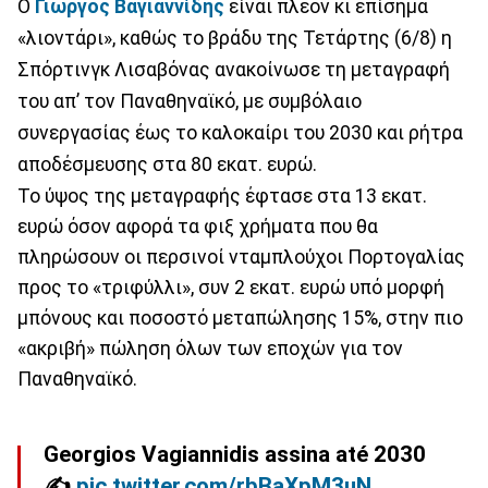
Ο
Γιώργος Βαγιαννίδης
είναι πλέον κι επίσημα
«λιοντάρι», καθώς το βράδυ της Τετάρτης (6/8) η
Σπόρτινγκ Λισαβόνας ανακοίνωσε τη μεταγραφή
του απ’ τον Παναθηναϊκό, με συμβόλαιο
συνεργασίας έως το καλοκαίρι του 2030 και ρήτρα
αποδέσμευσης στα 80 εκατ. ευρώ.
Το ύψος της μεταγραφής έφτασε στα 13 εκατ.
ευρώ όσον αφορά τα φιξ χρήματα που θα
πληρώσουν οι περσινοί νταμπλούχοι Πορτογαλίας
προς το «τριφύλλι», συν 2 εκατ. ευρώ υπό μορφή
μπόνους και ποσοστό μεταπώλησης 15%, στην πιο
«ακριβή» πώληση όλων των εποχών για τον
Παναθηναϊκό.
Georgios Vagiannidis assina até 2030
✍️
pic.twitter.com/rbBaXpM3uN