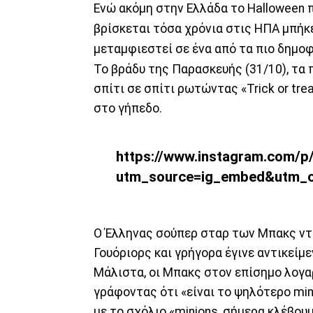
Ενώ ακόμη στην Ελλάδα το Halloween πα
βρίσκεται τόσα χρόνια στις ΗΠΑ μπήκε
μεταμφιεστεί σε ένα από τα πιο δημοφ
Το βράδυ της Παρασκευής (31/10), τα π
σπίτι σε σπίτι ρωτώντας «Trick or tre
στο γήπεδο.
https://www.instagram.com/
utm_source=ig_embed&utm_c
Ο Έλληνας σούπερ σταρ των Μπακς ντύ
Γουόριορς και γρήγορα έγινε αντικείμ
Μάλιστα, οι Μπακς στον επίσημο λογαρ
γράφοντας ότι «είναι το ψηλότερο min
με το σχόλιο «minions, σήμερα κλέβουμ