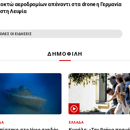
 οκτώ αεροδρομίων απέναντι στα drone η Γερμανία
 στη Λειψία
ΟΛΕΣ ΟΙ ΕΙΔΗΣΕΙΣ
ΔΗΜΟΦΙΛΗ
ΔΑ
ΕΛΛΑΔΑ
πίστηκε στο Ιόνιο σχεδόν
Κυψέλη: «Την βρήκα πεσμέ