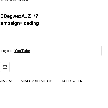
p/DQegwexAJZ_/?
ampaign=loading
 μας στο
YouTube
·
·
MINIONS
ΜΙΛΓΟΥΟΚΙ ΜΠΑΚΣ
HALLOWEEN