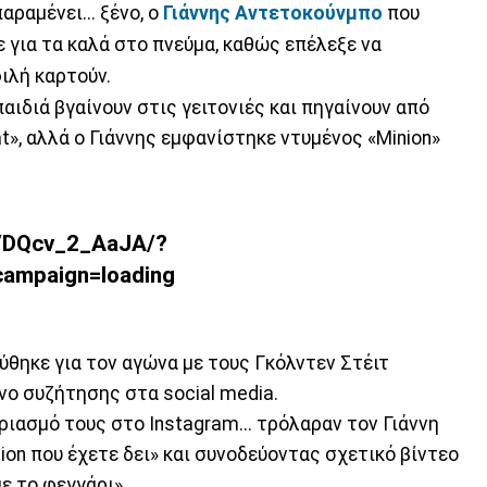
ραμένει... ξένο, ο
Γιάννης Αντετοκούνμπο
που
 για τα καλά στο πνεύμα, καθώς επέλεξε να
ιλή καρτούν.
αιδιά βγαίνουν στις γειτονιές και πηγαίνουν από
at», αλλά ο Γιάννης εμφανίστηκε ντυμένος «Minion»
p/DQcv_2_AaJA/?
ampaign=loading
θηκε για τον αγώνα με τους Γκόλντεν Στέιτ
ενο συζήτησης στα social media.
ιασμό τους στο Instagram... τρόλαραν τον Γιάννη
ion που έχετε δει» και συνοδεύοντας σχετικό βίντεο
ε το φεγγάρι».