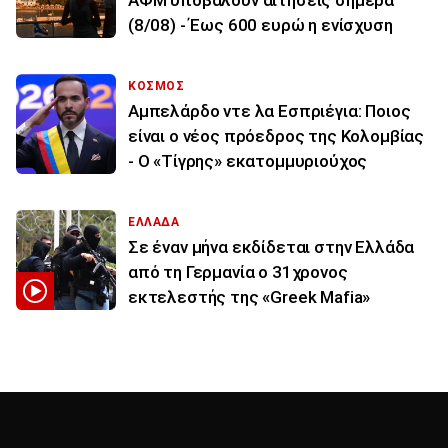
ΑΦΜ υποβάλουν αιτήσεις σήμερα
(8/08) - Έως 600 ευρώ η ενίσχυση
ΚΟΣΜΟΣ
Αμπελάρδο ντε λα Εσπριέγια: Ποιος
είναι ο νέος πρόεδρος της Κολομβίας
- Ο «Τίγρης» εκατομμυριούχος
ΕΛΛΑΔΑ
Σε έναν μήνα εκδίδεται στην Ελλάδα
από τη Γερμανία ο 31χρονος
εκτελεστής της «Greek Mafia»