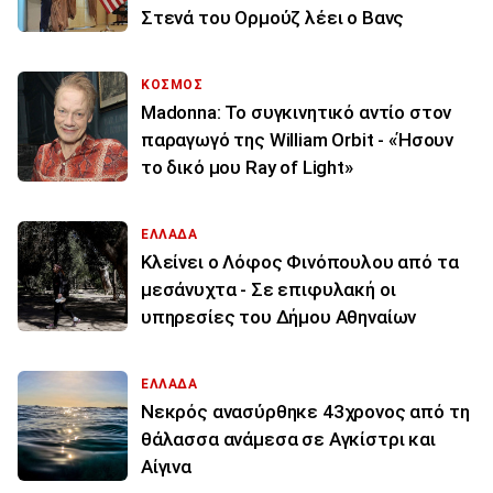
Στενά του Ορμούζ λέει ο Βανς
ΚΟΣΜΟΣ
Madonna: Το συγκινητικό αντίο στον
παραγωγό της William Orbit - «Ήσουν
το δικό μου Ray of Light»
ΕΛΛΑΔΑ
Κλείνει ο Λόφος Φινόπουλου από τα
μεσάνυχτα - Σε επιφυλακή οι
υπηρεσίες του Δήμου Αθηναίων
ΕΛΛΑΔΑ
Νεκρός ανασύρθηκε 43χρονος από τη
θάλασσα ανάμεσα σε Αγκίστρι και
Αίγινα