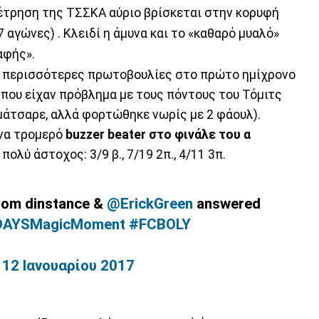
μέτρηση της ΤΣΣΚΑ αύριο βρίσκεται στην κορυφή
 αγώνες) . Κλειδί η άμυνα και το «καθαρό μυαλό»
αφής».
ρε περισσότερες πρωτοβουλίες στο πρώτο ημίχρονο
 που είχαν πρόβλημα με τους πόντους του Τόμιτς
μάτσαρε, αλλά φορτώθηκε νωρίς με 2 φάουλ).
να τρομερό
buzzer beater στο φινάλε του α
πολύ άστοχος: 3/9 β., 7/19 2π., 4/11 3π.
from dinstance &
@ErickGreen
answered
DAYSMagicMoment
#FCBOLY
)
12 Ιανουαρίου 2017