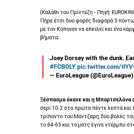
(Καλάθι του Πρίντεζη - Πηγή: EUROKIN
Πήρε έτσι δυο φορές διαφορά 5 πόντω
με τον Κόπονεν να απειλεί και ένα κά
βήματα.
Joey Dorsey with the dunk. Ea
#FCBOLY
pic.twitter.com/tI
— EuroLeague (@EuroLeague
Ξέσπασμα έκανε και η Μπαρτσελόνα 
σερί 10-2 στα πρώτα πέντε λεπτά και
τρίποντο του Μάντζαρη, δύο βολές το
το 64-65 και το ματς έγινε ντέρμπυ στ