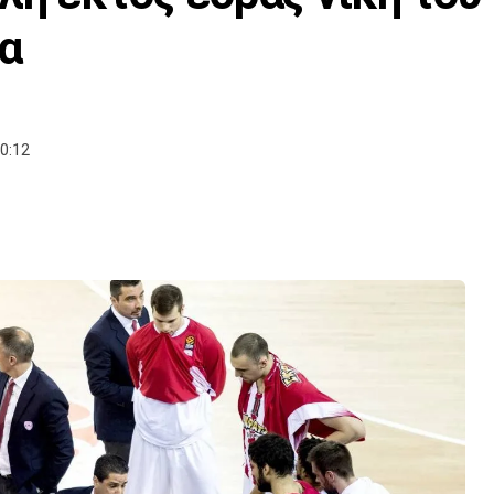
α
0:12