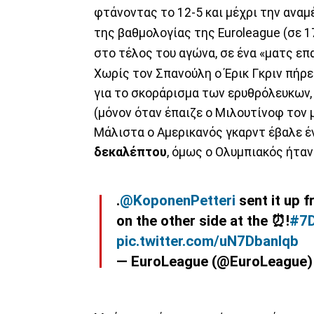
φτάνοντας το 12-5 και μέχρι την ανα
της βαθμολογίας της Euroleague (σε 17
στο τέλος του αγώνα, σε ένα «ματς επ
Χωρίς τον Σπανούλη ο Έρικ Γκριν πή
για το σκοράρισμα των ερυθρόλευκων,
(μόνον όταν έπαιζε ο Μιλουτίνοφ τον 
Μάλιστα ο Αμερικανός γκαρντ έβαλε έ
δεκαλέπτου
, όμως ο Ολυμπιακός ήταν 
.
@KoponenPetteri
sent it up 
on the other side at the ⏰!
#7
pic.twitter.com/uN7DbanIqb
— EuroLeague (@EuroLeague