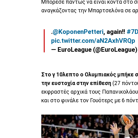
Μπόρεσε πάντως να είναι κοντά στο σ
αναγκάζοντας την Μπαρτσελόνα σε αρ
.
@KoponenPetteri
, again!!
#7
pic.twitter.com/aN2AxhVRQp
— EuroLeague (@EuroLeague
Στο γ 10λεπτο ο Ολυμπιακός μπήκε σ
την ευστοχία στην επίθεση
(27 πόντου
εκφραστές αρχικά τους Παπανικολάου (
και στο φινάλε τον Γουότερς με 6 πόν