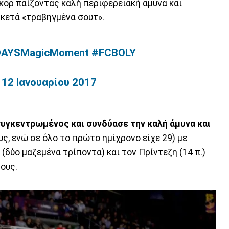
κορ παίζοντας καλή περιφερειακή άμυνα και
κετά «τραβηγμένα σουτ».
DAYSMagicMoment
#FCBOLY
)
12 Ιανουαρίου 2017
υγκεντρωμένος και συνδύασε την καλή άμυνα και
ς, ενώ σε όλο το πρώτο ημίχρονο είχε 29) με
δύο μαζεμένα τρίποντα) και τον Πρίντεζη (14 π.)
τους.