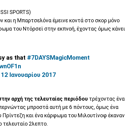
ISSI SPORTS)
ν και η Μπαρτσελόνα έμεινε κοντά στο σκορ μόνο
ρφωμα του Ντόρσεϊ στην εκπνοή, έχοντας όμως κάνει
sy as that
#7DAYSMagicMoment
YVwnOF1n
)
12 Ιανουαρίου 2017
στην αρχή της τελευταίας περιόδου
τρέχοντας ένα
 περνώντας μπροστά αυτή με 6 πόντους, όμως ένα
υ Πρίντεζη και ένα κάρφωμα του Μιλουτίνοφ έκαναν
ο τελευταίο 2λεπτο.