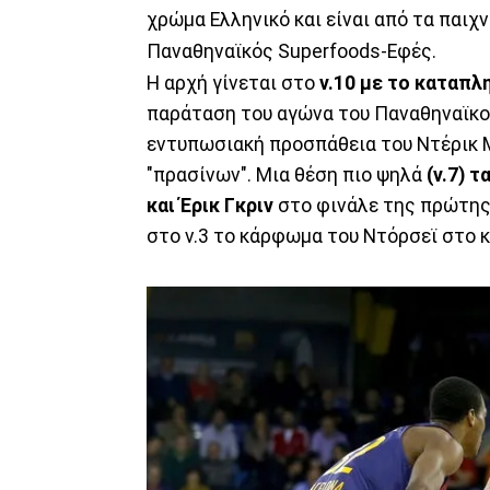
χρώμα Ελληνικό και είναι από τα παι
Παναθηναϊκός Superfoods-Εφές.
Η αρχή γίνεται στο
ν.10 με το καταπλ
παράταση του αγώνα του Παναθηναϊκού.
εντυπωσιακή προσπάθεια του Ντέρικ Μ
"πρασίνων". Μια θέση πιο ψηλά
(ν.7) 
και Έρικ Γκριν
στο φινάλε της πρώτης
στο ν.3 το κάρφωμα του Ντόρσεϊ στο 