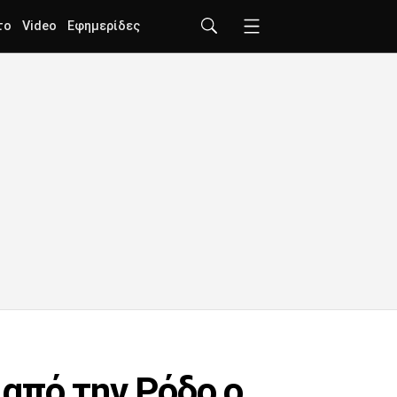
το
Video
Εφημερίδες
από την Ρόδο ο