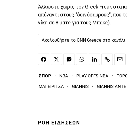
Άλλωστε χωρίς τον Greek Freak στα κα
απέναντι στους "δεινόσαυρους", που τ
νίκη σε 8 ματς για τους Μπακς).
Ακολουθήστε το CNN Greece στο κανάλι
·
·
·
ΣΠΟΡ
NBA
PLAY OFFS NBA
ΤΟΡ
·
·
ΜΑΓΕΙΡΙΤΣΑ
GIANNIS
GIANNIS ANT
ΡΟΗ ΕΙΔΗΣΕΩΝ