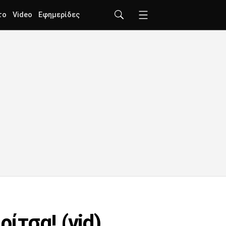
το
Video
Εφημερίδες
ίτσα! (vid)