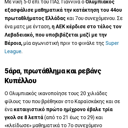
Με νίκη 5-0 επί του ΠΑΣ Γιάννινα ο
Ολυμπιακός
εξασφάλισε μαθηματικά την κατάκτηση του 44ου
πρωταθλήματος Ελλάδας
και 7ου συνεχόμενου. Σε
ένα ματς με ένταση,
η ΑΕΚ κέρδισε στο τέλος τον
Λεβαδειακό, που υποβιβάζεται μαζί με την
Βέροια,
μία αγωνιστική πριν το φινάλε της
Super
League
.
5άρα, πρωτάθλημα και ρεβάνς
Κυπέλλου
Ο Ολυμπιακός ικανοποίησε τους 20 χιλιάδες
φίλους του που βρέθηκαν στο Καραϊσκάκης και σε
ένα
καταιγιστικό πρώτο ημίχρονο έβαλε τρία
γκολ σε 8 λεπτά
(από το 21 έως το 29) και
«κλείδωσε» μαθηματικά το 7ο συνεχόμενο