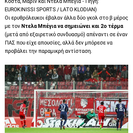
Κόστα, Μάριν και Ντελά Μπέγια - Πηγή:
EUROKINISSI SPORTS / LATO KLODIAN)
Οι ερυθρόλευκοι έβαλαν άλλα δύο γκολ στο β μέρος
με τον
Ντελα Μπέγια να σημειώνει και 2ο τέρμα
(μετά από εξαιρετικό συνδυασμό) απέναντι σε έναν
ΠΑΣ που είχε απουσίες, αλλά δεν μπόρεσε να
προβάλει την παραμικρή αντίσταση.