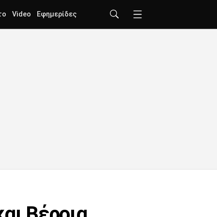
το
Video
Εφημερίδες
αι Βέροια,