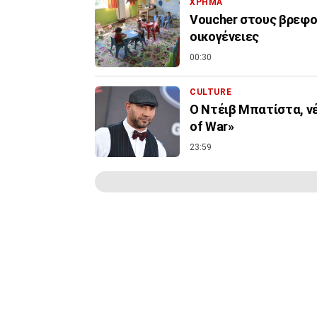
ΧΡΗΜΑ
Voucher στους βρεφον
οικογένειες
00:30
CULTURE
Ο Ντέιβ Μπατίστα, νέ
of War»
23:59