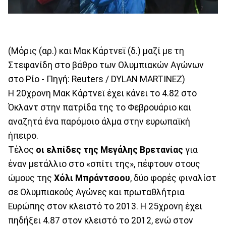
(Μόρις (αρ.) και Μακ Κάρτνεϊ (δ.) μαζί με τη
Στεφανίδη στο βάθρο των Ολυμπιακών Αγώνων
στο Ρίο - Πηγή: Reuters / DYLAN MARTINEZ)
Η 20χρονη Μακ Κάρτνεϊ έχει κάνει το 4.82 στο
Όκλαντ στην πατρίδα της το Φεβρουάριο και
αναζητά ένα παρόμοιο άλμα στην ευρωπαϊκή
ήπειρο.
Τέλος
οι ελπίδες της Μεγάλης Βρετανίας
για
έναν μετάλλιο στο «σπίτι της», πέφτουν στους
ώμους της
Χόλι Μπράντσοου
, δύο φορές φιναλίστ
σε Ολυμπιακούς Αγώνες και πρωταθλήτρια
Ευρώπης στον κλειστό το 2013. Η 25χρονη έχει
πηδήξει 4.87 στον κλειστό το 2012, ενώ στον