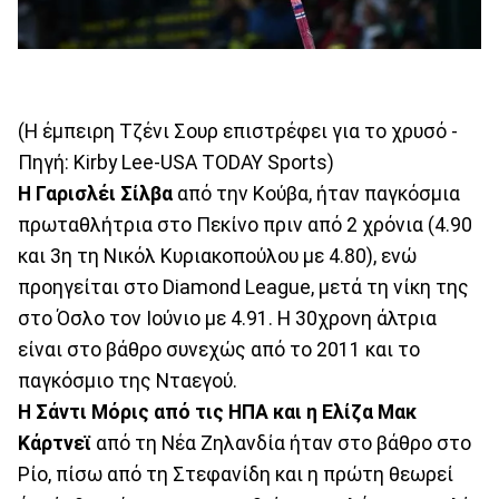
(Η έμπειρη Τζένι Σουρ επιστρέφει για το χρυσό -
Πηγή: Kirby Lee-USA TODAY Sports)
Η Γαρισλέι Σίλβα
από την Κούβα, ήταν παγκόσμια
πρωταθλήτρια στο Πεκίνο πριν από 2 χρόνια (4.90
και 3η τη Νικόλ Κυριακοπούλου με 4.80), ενώ
προηγείται στο Diamond League, μετά τη νίκη της
στο Όσλο τον Ιούνιο με 4.91. Η 30χρονη άλτρια
είναι στο βάθρο συνεχώς από το 2011 και το
παγκόσμιο της Νταεγού.
Η Σάντι Μόρις από τις ΗΠΑ και η Ελίζα Μακ
Κάρτνεϊ
από τη Νέα Ζηλανδία ήταν στο βάθρο στο
Ρίο, πίσω από τη Στεφανίδη και η πρώτη θεωρεί