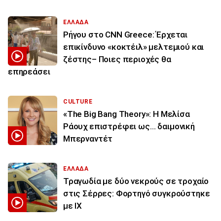
ΕΛΛΑΔΑ
Ρήγου στο CNN Greece: Έρχεται
επικίνδυνο «κοκτέιλ» μελτεμιού και
ζέστης– Ποιες περιοχές θα
επηρεάσει
CULTURE
«The Big Bang Theory»: Η Μελίσα
Ράουχ επιστρέφει ως… δαιμονική
Μπερναντέτ
ΕΛΛΑΔΑ
Τραγωδία με δύο νεκρούς σε τροχαίο
στις Σέρρες: Φορτηγό συγκρούστηκε
με ΙΧ