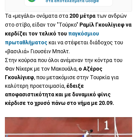
στα αποτελέσματα Google
Τα «μεγάλα» ονόματα στα
200 μέτρα
των ανδρών
στο στίβο, είδαν τον "Τούρκο"
Ραμίλ Γκουλίγιεφ να
κερδίζει τον τελικό του
παγκόσμιου
πρωταθλήματος
και να στέφεται διάδοχος του
«βασιλιά» Γιουσέιν Μπολτ.
Στην κούρσα που όλοι ανέμεναν την κόντρα του
Φαν Νίκερκ με τον Μακουάλα,
ο Αζέρος
Γκουλίγιεφ
, που μετακόμισε στην Τουρκία για
καλύτερη προετοιμασία,
έδειξε
αποφασιστικότητα και με δυναμικό φίνις
κέρδισε το χρυσό πάνω στο νήμα με 20.09.