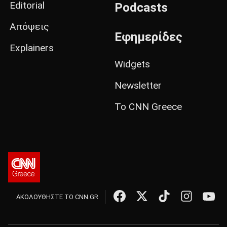
Editorial
Podcasts
Απόψεις
Εφημερίδες
Explainers
Widgets
Newsletter
Το CNN Greece
ΑΚΟΛΟΥΘΗΣΤΕ ΤΟ CNN.GR