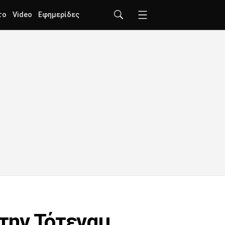
το
Video
Εφημερίδες
την Τότεναμ,