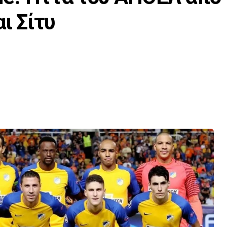
ι Σίτυ