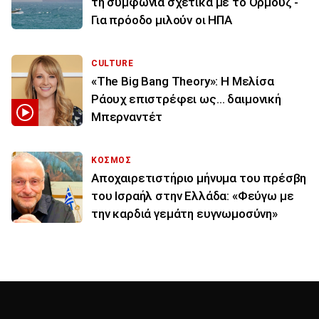
τη συμφωνία σχετικά με το Ορμούζ -
Για πρόοδο μιλούν οι ΗΠΑ
CULTURE
«The Big Bang Theory»: Η Μελίσα
Ράουχ επιστρέφει ως… δαιμονική
Μπερναντέτ
ΚΟΣΜΟΣ
Αποχαιρετιστήριο μήνυμα του πρέσβη
του Ισραήλ στην Ελλάδα: «Φεύγω με
την καρδιά γεμάτη ευγνωμοσύνη»