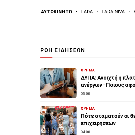
·
·
·
ΑΥΤΟΚΙΝΗΤΟ
LADA
LADA NIVA
ΡΟΗ ΕΙΔΗΣΕΩΝ
ΧΡΗΜΑ
ΔΥΠΑ: Ανοιχτή η πλα
ανέργων - Ποιους αφ
05:00
ΧΡΗΜΑ
Πότε σταματούν οι θ
επιχειρήσεων
04:00