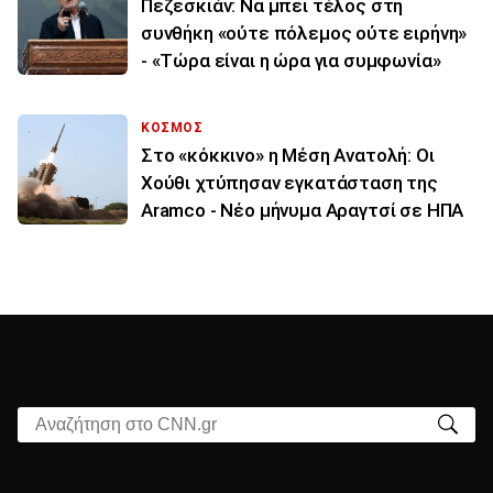
Πεζεσκιάν: Να μπει τέλος στη
συνθήκη «ούτε πόλεμος ούτε ειρήνη»
- «Τώρα είναι η ώρα για συμφωνία»
ΚΟΣΜΟΣ
Στο «κόκκινο» η Μέση Ανατολή: Οι
Χούθι χτύπησαν εγκατάσταση της
Aramco - Νέο μήνυμα Αραγτσί σε ΗΠΑ
Αναζήτηση στο CNN.gr