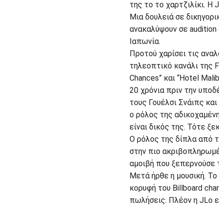
της το το χαρτζιλίκι. Η
Μια δουλειά σε δικηγορι
ανακαλύψουν σε audition
Ιαπωνία.
Προτού χαρίσει τις ανα
τηλεοπτικό κανάλι της F
Chances” και “Hotel Malib
20 χρόνια πριν την υποδ
τους Γουέλσι Σνάιπς και
ο ρόλος της αδικοχαμέν
είναι δικός της. Τότε ξε
Ο ρόλος της δίπλα από τ
στην πιο ακριβοπληρωμέν
αμοιβή που ξεπερνούσε 
Μετά ήρθε η μουσική. Το 
κορυφή του Billboard cha
πωλήσεις. Πλέον η JLo ε