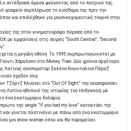
 JLo αντέδρασε άμεσα φεύγοντας από το πατρικό της.
κό γραφείο συμπλήρωσε το εισόδημα της πριν την
 όπου και επιλέχθηκε για μουσικοχορευτική τουρνέ στην
λογίες της στον κινηματογράφο πέρασε από το
OX με εμφανίσεις στις σειρές “South Central”, “Second
u”.
έχεται η μεγάλη οθόνη. Το 1995 συμπρωταγωνιστεί με
 Γούντι Χάρελσον στο Money Train. Δύο χρόνια αργότερα
ης Λατίνας σούπερσταρ Σελένα Κουινταλίνα Πέρεζ
κινούν σχεδόν όλα.
ον Τζόρτζ Κλούνεϊ στο “Out Of Sight” την ανακηρύσσει
η Λατίνα ηθοποιό της ιστορίας του Hollywood, με
το ένα εκατομμύριο δολάρια.
πρώτο της single “If you had my love” κατακτάει την
rt και γίνεται πλατινένιο με πάνω από ένα εκατομμύριο
ίναι μια show woman όπου και θα παραμείνει.