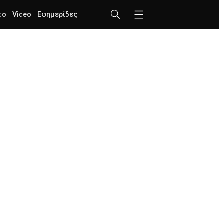
το
Video
Εφημερίδες