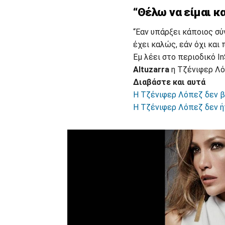
“Θέλω να είμαι κ
“Eαν υπάρξει κάποιος σύ
έχει καλώς, εάν όχι και
Εμ λέει στο περιοδικό I
Altuzarra
η Τζένιφερ Λόπ
Διαβάστε και αυτά
Η Τζένιφερ Λόπεζ δεν β
H Tζένιφερ Λόπεζ δεν ή