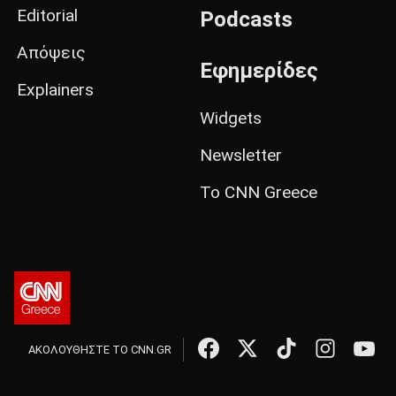
Editorial
Podcasts
Απόψεις
Εφημερίδες
Explainers
Widgets
Newsletter
Το CNN Greece
ΑΚΟΛΟΥΘΗΣΤΕ ΤΟ CNN.GR