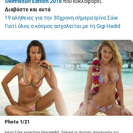
Swimwsuit Edition 2016
που κυκλοφορεί.
Διαβάστε και αυτά
19 αλήθειες για την 30χρονη σήμερα Ιρίνα Σάικ
Γιατί όλος ο κόσμος ασχολείται με τη Gigi Hadid
Photo 1/21
Ιρίνα Σάικ εναντίον Gigi Hadid. Τελικά οι άντρες προτιμούν τις