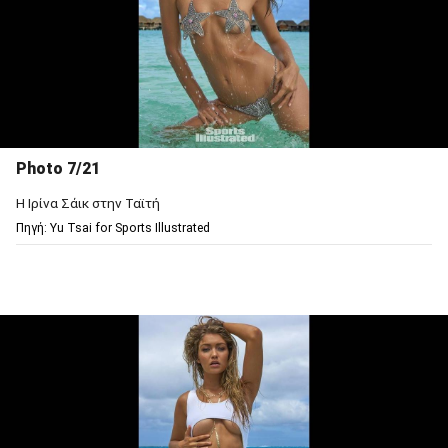
Photo 7/21
Η Ιρίνα Σάικ στην Ταϊτή
Πηγή: Υu Tsai for Sports Illustrated