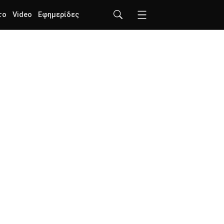
το
Video
Εφημερίδες