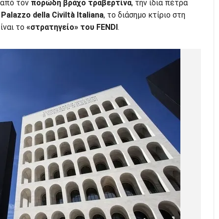
 από τον
πορώδη βράχο τραβερτίνα
, την ίδια πέτρα
Palazzo della Civiltà Italiana
, το διάσημο κτίριο στη
ίναι το
«στρατηγείο» του FENDI
.