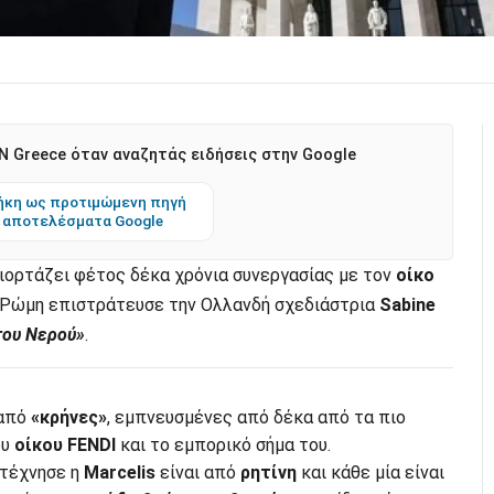
 Greece όταν αναζητάς ειδήσεις στην Google
κη ως προτιμώμενη πηγή
 αποτελέσματα Google
ιορτάζει φέτος δέκα χρόνια συνεργασίας με τον
οίκο
η Ρώμη επιστράτευσε την Ολλανδή σχεδιάστρια
Sabine
του Νερού»
.
 από
«κρήνες»
, εμπνευσμένες από δέκα από τα πιο
ου
οίκου FENDI
και το εμπορικό σήμα του.
οτέχνησε η
Marcelis
είναι από
ρητίνη
και κάθε μία είναι