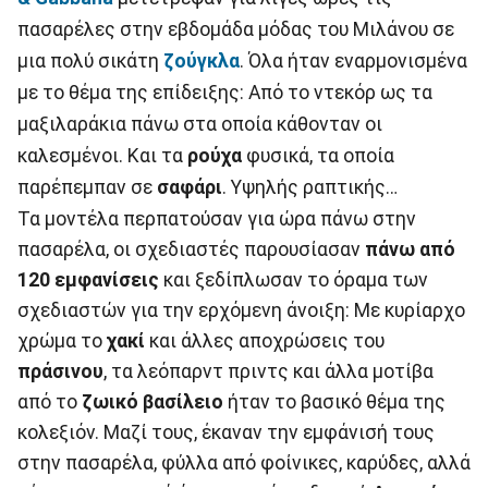
πασαρέλες στην εβδομάδα μόδας του Μιλάνου σε
μια πολύ σικάτη
ζούγκλα
. Όλα ήταν εναρμονισμένα
με το θέμα της επίδειξης: Από το ντεκόρ ως τα
μαξιλαράκια πάνω στα οποία κάθονταν οι
καλεσμένοι. Και τα
ρούχα
φυσικά, τα οποία
παρέπεμπαν σε
σαφάρι
. Υψηλής ραπτικής…
Τα μοντέλα περπατούσαν για ώρα πάνω στην
πασαρέλα, οι σχεδιαστές παρουσίασαν
πάνω από
120 εμφανίσεις
και ξεδίπλωσαν το όραμα των
σχεδιαστών για την ερχόμενη άνοιξη: Με κυρίαρχο
χρώμα το
χακί
και άλλες αποχρώσεις του
πράσινου
, τα λεόπαρντ πριντς και άλλα μοτίβα
από το
ζωικό βασίλειο
ήταν το βασικό θέμα της
κολεξιόν. Μαζί τους, έκαναν την εμφάνισή τους
στην πασαρέλα, φύλλα από φοίνικες, καρύδες, αλλά