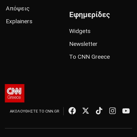
Απόψεις
Εφημερίδες
Explainers
Widgets
Newsletter
Το CNN Greece
ΑΚΟΛΟΥΘΗΣΤΕ ΤΟ CNN.GR